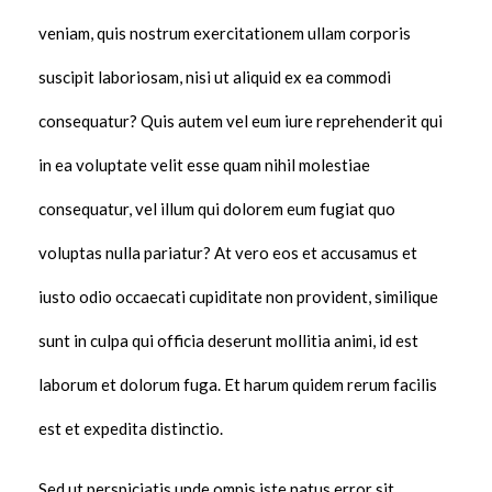
veniam, quis nostrum exercitationem ullam corporis
suscipit laboriosam, nisi ut aliquid ex ea commodi
consequatur? Quis autem vel eum iure reprehenderit qui
in ea voluptate velit esse quam nihil molestiae
consequatur, vel illum qui dolorem eum fugiat quo
voluptas nulla pariatur? At vero eos et accusamus et
iusto odio occaecati cupiditate non provident, similique
sunt in culpa qui officia deserunt mollitia animi, id est
laborum et dolorum fuga. Et harum quidem rerum facilis
est et expedita distinctio.
Sed ut perspiciatis unde omnis iste natus error sit