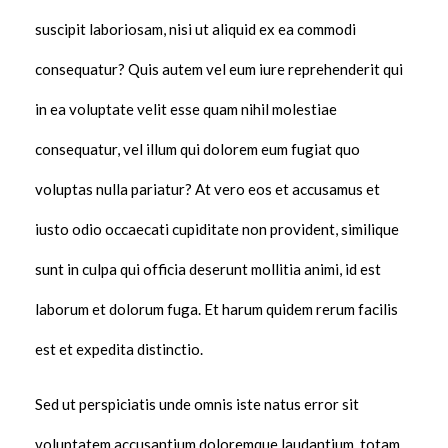
suscipit laboriosam, nisi ut aliquid ex ea commodi
consequatur? Quis autem vel eum iure reprehenderit qui
in ea voluptate velit esse quam nihil molestiae
consequatur, vel illum qui dolorem eum fugiat quo
voluptas nulla pariatur? At vero eos et accusamus et
iusto odio occaecati cupiditate non provident, similique
sunt in culpa qui officia deserunt mollitia animi, id est
laborum et dolorum fuga. Et harum quidem rerum facilis
est et expedita distinctio.
Sed ut perspiciatis unde omnis iste natus error sit
voluptatem accusantium doloremque laudantium, totam